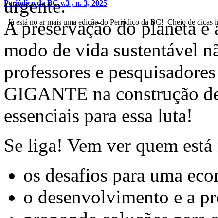
urgente.
Periódico da BC v.3 , n. 3, 2025
A preservação do planeta e
Já está no ar mais uma edição do Periódico da BC! Cheio de dicas im
modo de vida sustentável n
professores e pesquisadore
GIGANTE na construção de 
essenciais para essa luta!
Se liga! Vem ver quem está
os desafios para uma eco
o desenvolvimento e a p