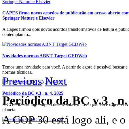
CAPES firma novos acordos de publicação em acesso aberto com 
Springer Nature e Elsevier
A Capes firmou dois novos acordos transformativos de leitura e publi
contemplam o...
Novidades normas ABNT Target GEDWeb
Temos uma novidade para você. A partir de agora é possível buscar e 
normas técnicas...
Previous
Next
Periódico da BC v.3 , n. 4, 2025
Periódico da BC v.3 , n.
A COP 30 está logo ali, e o debate sobre o nosso planeta é urgente. 
planeta...
A COP 30 está logo ali, e o