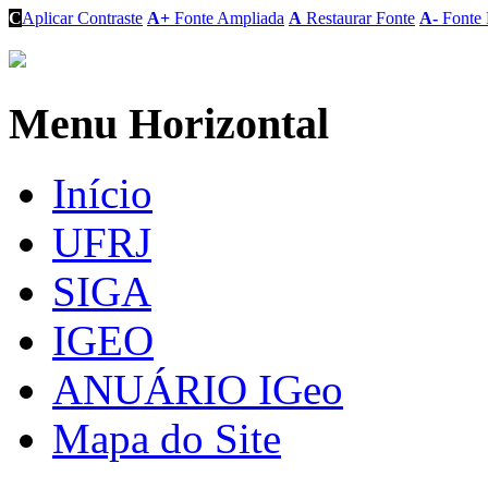
C
Aplicar Contraste
A+
Fonte Ampliada
A
Restaurar Fonte
A-
Fonte 
Menu Horizontal
Início
UFRJ
SIGA
IGEO
ANUÁRIO IGeo
Mapa do Site