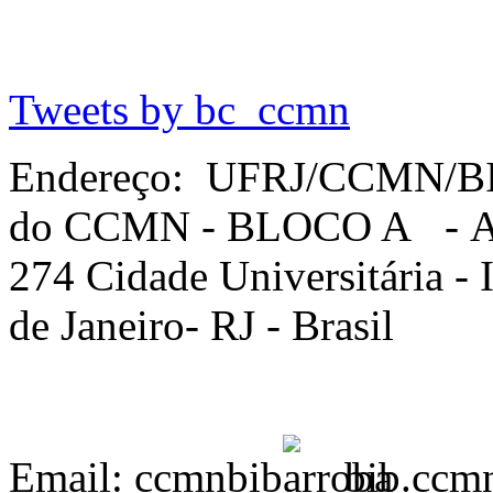
Tweets by bc_ccmn
Endereço: UFRJ/CCMN/B
do CCMN - BLOCO A - Av. 
274 Cidade Universitária -
de Janeiro- RJ - Brasil
Email: ccmnbib
bib.ccmn