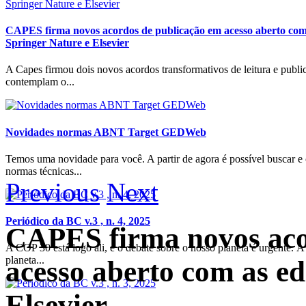
CAPES firma novos acordos de publicação em acesso aberto com 
Springer Nature e Elsevier
A Capes firmou dois novos acordos transformativos de leitura e publi
contemplam o...
Novidades normas ABNT Target GEDWeb
Temos uma novidade para você. A partir de agora é possível buscar e 
normas técnicas...
Previous
Next
Periódico da BC v.3 , n. 4, 2025
CAPES firma novos aco
A COP 30 está logo ali, e o debate sobre o nosso planeta é urgente. 
planeta...
acesso aberto com as ed
Elsevier