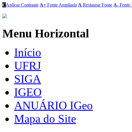
C
Aplicar Contraste
A+
Fonte Ampliada
A
Restaurar Fonte
A-
Fonte 
Menu Horizontal
Início
UFRJ
SIGA
IGEO
ANUÁRIO IGeo
Mapa do Site