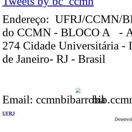
Tweets by bc_ccmn
Endereço: UFRJ/CCMN/B
do CCMN - BLOCO A - Av. 
274 Cidade Universitária -
de Janeiro- RJ - Brasil
Email: ccmnbib
bib.ccmn
UFRJ
Desenvol