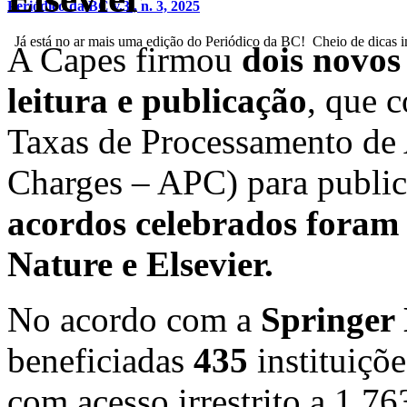
Periódico da BC v.3 , n. 3, 2025
Já está no ar mais uma edição do Periódico da BC! Cheio de dicas im
A Capes firmou
dois novos
leitura e publicação
, que 
Taxas de Processamento de 
Charges – APC) para public
acordos celebrados foram 
Nature e Elsevier.
No acordo com a
Springer
beneficiadas
435
instituiçõe
com acesso irrestrito a 1.76