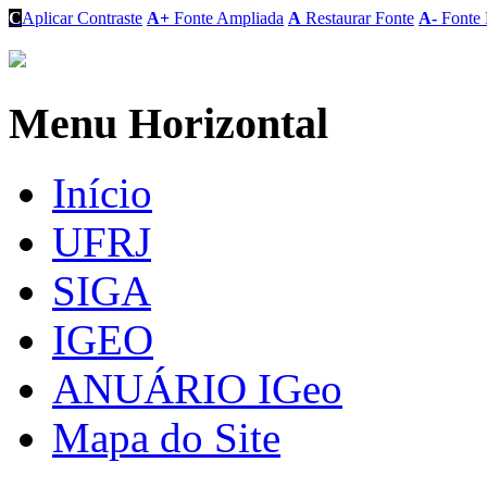
C
Aplicar Contraste
A+
Fonte Ampliada
A
Restaurar Fonte
A-
Fonte 
Menu Horizontal
Início
UFRJ
SIGA
IGEO
ANUÁRIO IGeo
Mapa do Site