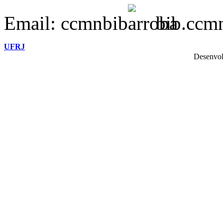
Email: ccmnbib
bib.ccmn
UFRJ
Desenvol