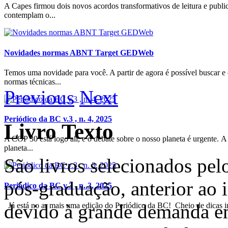
A Capes firmou dois novos acordos transformativos de leitura e publi
contemplam o...
Novidades normas ABNT Target GEDWeb
Temos uma novidade para você. A partir de agora é possível buscar e 
normas técnicas...
Previous
Next
Periódico da BC v.3 , n. 4, 2025
Livro Texto
A COP 30 está logo ali, e o debate sobre o nosso planeta é urgente. 
planeta...
São livros selecionados pel
pós-graduação, anterior ao i
Periódico da BC v.3 , n. 3, 2025
devido à grande demanda em
Já está no ar mais uma edição do Periódico da BC! Cheio de dicas im