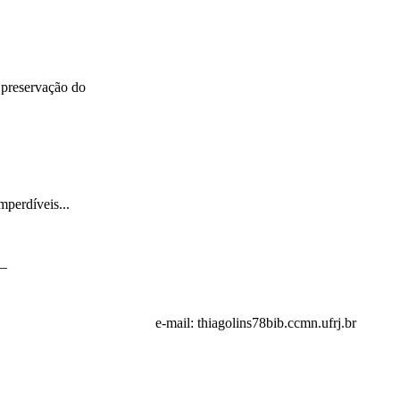
A preservação do
perdíveis...
_
e-mail: thiagolins78
bib.ccmn.ufrj.br