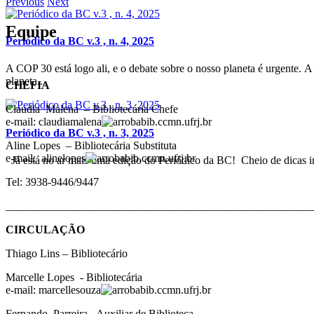
Previous
Next
Equipe
Periódico da BC v.3 , n. 4, 2025
A COP 30 está logo ali, e o debate sobre o nosso planeta é urgente. 
planeta...
CHEFIA
Claudia Malena – Bibliotecária Chefe
e-mail: claudiamalena
bib.ccmn.ufrj.br
Periódico da BC v.3 , n. 3, 2025
Aline Lopes – Bibliotecária Substituta
e-mail: alinelopes
bib.ccmn.ufrj.br
Já está no ar mais uma edição do Periódico da BC! Cheio de dicas im
Tel: 3938-9446/9447
_______________________________________________________
CIRCULAÇÃO
Thiago Lins – Bibliotecário 
Marcelle Lopes - Bibliotecária
e-mail: marcellesouza
bib.ccmn.ufrj.br
Fernando Parreira - Auxiliar de Biblioteca