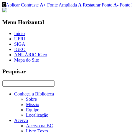
C
Aplicar Contraste
A+
Fonte Ampliada
A
Restaurar Fonte
A-
Fonte 
Menu Horizontal
Início
UFRJ
SIGA
IGEO
ANUÁRIO IGeo
Mapa do Site
Pesquisar
Conheça a Biblioteca
Sobre
Missão
Equipe
Localização
Acervo
Acervo na BC
Livro Texto