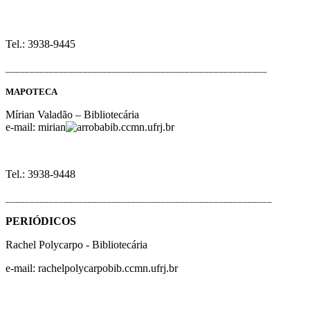
Tel.: 3938-9445
______________________________________________________
MAPOTECA
Mírian Valadão – Bibliotecária
e-mail: mirian
bib.ccmn.ufrj.br
Tel.: 3938-9448
_______________________________________________________
PERIÓDICOS
Rachel Polycarpo - Bibliotecária
e-mail: rachelpolycarpo
bib.ccmn.ufrj.br