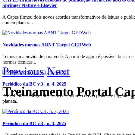
Springer Nature e Elsevier
A Capes firmou dois novos acordos transformativos de leitura e publi
contemplam o...
Novidades normas ABNT Target GEDWeb
Temos uma novidade para você. A partir de agora é possível buscar e 
normas técnicas...
Previous
Next
Periódico da BC v.3 , n. 4, 2025
Treinamento Portal Cap
A COP 30 está logo ali, e o debate sobre o nosso planeta é urgente. 
planeta...
Periódico da BC v.3 , n. 3, 2025