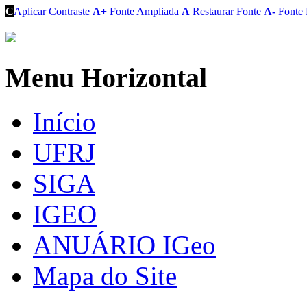
C
Aplicar Contraste
A+
Fonte Ampliada
A
Restaurar Fonte
A-
Fonte 
Menu Horizontal
Início
UFRJ
SIGA
IGEO
ANUÁRIO IGeo
Mapa do Site