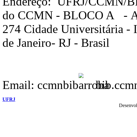
Endereço: UFRJ/CCMN/B
do CCMN - BLOCO A - Av. 
274 Cidade Universitária -
de Janeiro- RJ - Brasil
Email: ccmnbib
bib.ccmn
UFRJ
Desenvol