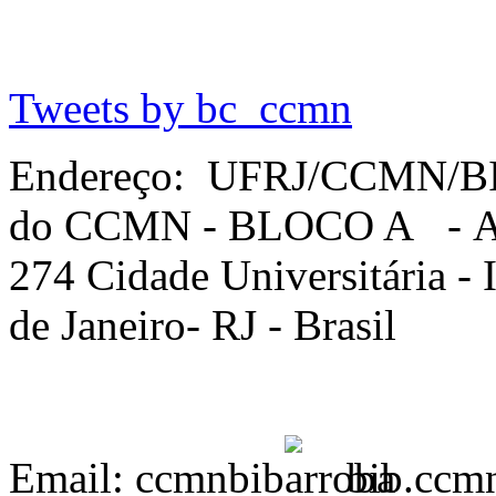
Tweets by bc_ccmn
Endereço: UFRJ/CCMN/B
do CCMN - BLOCO A - Av. 
274 Cidade Universitária -
de Janeiro- RJ - Brasil
Email: ccmnbib
bib.ccmn