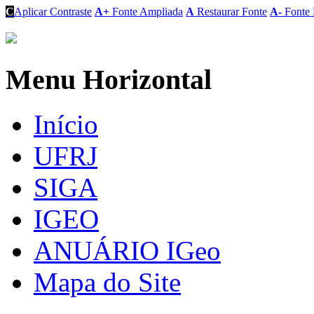
C
Aplicar Contraste
A+
Fonte Ampliada
A
Restaurar Fonte
A-
Fonte 
Menu Horizontal
Início
UFRJ
SIGA
IGEO
ANUÁRIO IGeo
Mapa do Site