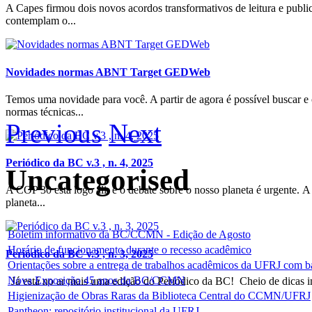
A Capes firmou dois novos acordos transformativos de leitura e publi
contemplam o...
Novidades normas ABNT Target GEDWeb
Temos uma novidade para você. A partir de agora é possível buscar e 
normas técnicas...
Previous
Next
Periódico da BC v.3 , n. 4, 2025
Uncategorised
A COP 30 está logo ali, e o debate sobre o nosso planeta é urgente. 
planeta...
Boletim informativo da BC/CCMN - Edição de Agosto
Horário de funcionamento durante o recesso acadêmico
Periódico da BC v.3 , n. 3, 2025
Orientações sobre a entrega de trabalhos acadêmicos da UF
Nova Exposição 45 anos da BC/CCMN
Já está no ar mais uma edição do Periódico da BC! Cheio de dicas im
Higienização de Obras Raras da Biblioteca Central do CCMN/UFRJ
Pantheon: repositório institucional da UFRJ