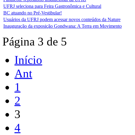
UFRJ seleciona para Feira Gastronômica e Cultural
BC atuando no Pré-Vestibular!
Usuários da UFRJ podem acessar novos conteúdos da Nature
Inauguração da exposição Gondwana: A Terra em Movimento
Página 3 de 5
Início
Ant
1
2
3
4