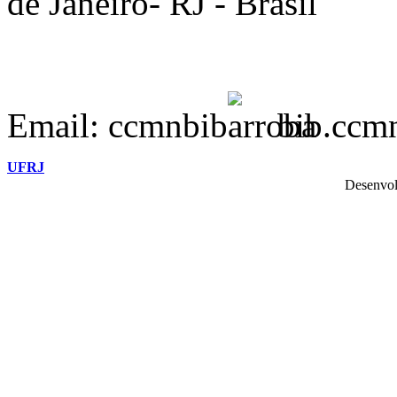
de Janeiro- RJ - Brasil
Email: ccmnbib
bib.ccmn
UFRJ
Desenvol