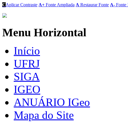
C
Aplicar Contraste
A+
Fonte Ampliada
A
Restaurar Fonte
A-
Fonte 
Menu Horizontal
Início
UFRJ
SIGA
IGEO
ANUÁRIO IGeo
Mapa do Site